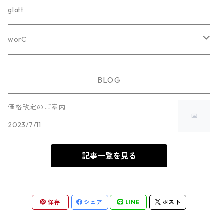
ホワイトボード
glatt
カラーボード
worC
オプション
worC-001
BLOG
worC-001-White
worC-002
価格改定のご案内
2023/7/11
worC-001-Black
worC-002-White
worC-003
worC-002-Black
記事一覧を見る
worC-003-White
worC-004
worC-003-Black
worC-004-White
保存
シェア
LINE
ポスト
worC-004-Black