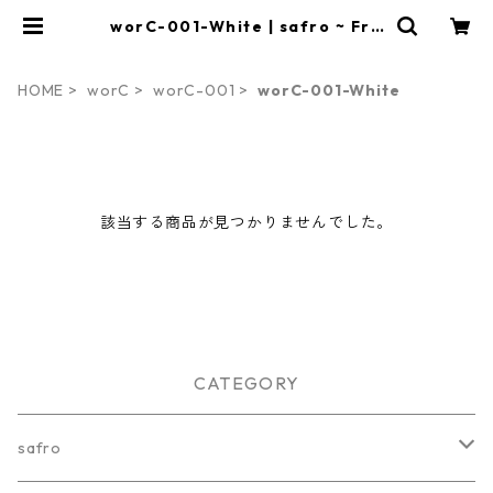
worC-001-White | safro ~ Fra
meless Writing Board ~
HOME
worC
worC-001
worC-001-White
該当する商品が見つかりませんでした。
CATEGORY
safro