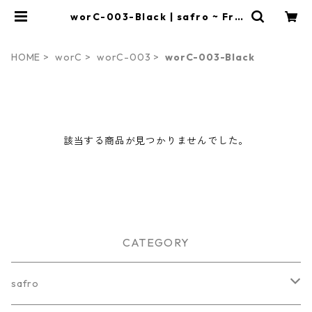
worC-003-Black | safro ~ Fra
meless Writing Board ~
HOME
worC
worC-003
worC-003-Black
該当する商品が見つかりませんでした。
CATEGORY
safro