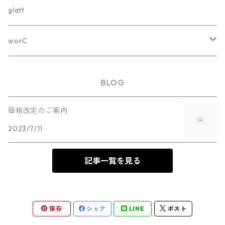
ホワイトボード
glatt
カラーボード
worC
オプション
worC-001
BLOG
worC-001-White
worC-002
価格改定のご案内
2023/7/11
worC-001-Black
worC-002-White
worC-003
worC-002-Black
記事一覧を見る
worC-003-White
worC-004
worC-003-Black
worC-004-White
保存
シェア
LINE
ポスト
worC-004-Black