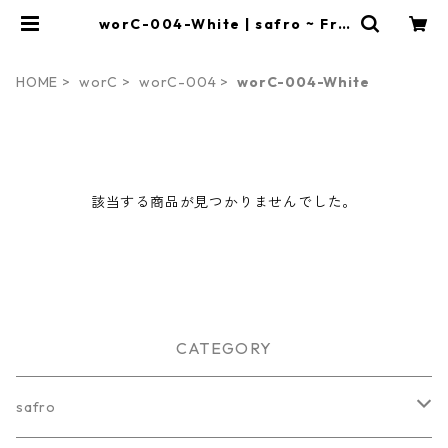
worC-004-White | safro ~ Fra
meless Writing Board ~
HOME
worC
worC-004
worC-004-White
該当する商品が見つかりませんでした。
CATEGORY
safro