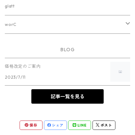
ホワイトボード
glatt
カラーボード
worC
オプション
worC-001
BLOG
worC-001-White
worC-002
価格改定のご案内
2023/7/11
worC-001-Black
worC-002-White
worC-003
worC-002-Black
記事一覧を見る
worC-003-White
worC-004
worC-003-Black
worC-004-White
保存
シェア
LINE
ポスト
worC-004-Black