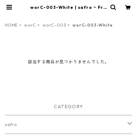
worC-003-White | safro ~ Fra
meless Writing Board ~
HOME
worC
worC-003
worC-003-White
該当する商品が見つかりませんでした。
CATEGORY
safro