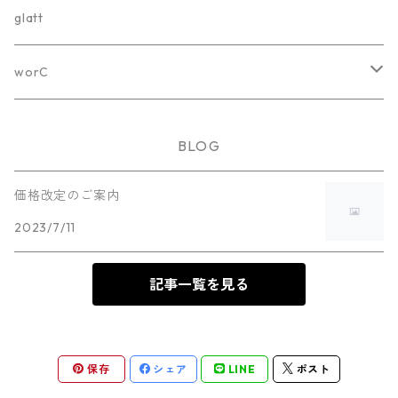
ホワイトボード
glatt
カラーボード
worC
オプション
worC-001
BLOG
worC-001-White
worC-002
価格改定のご案内
2023/7/11
worC-001-Black
worC-002-White
worC-003
worC-002-Black
記事一覧を見る
worC-003-White
worC-004
worC-003-Black
worC-004-White
保存
シェア
LINE
ポスト
worC-004-Black