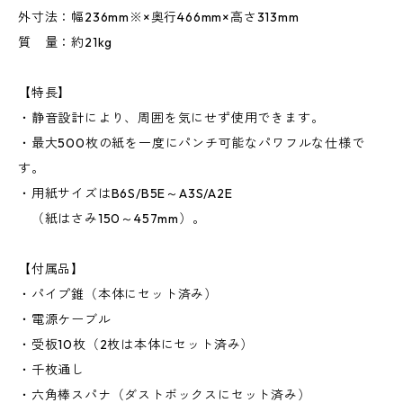
外寸法：幅236mm※×奥行466mm×高さ313mm
質 量：約21kg
【特長】
・静音設計により、周囲を気にせず使用できます。
・最大500枚の紙を一度にパンチ可能なパワフルな仕様で
す。
・用紙サイズはB6S/B5E～A3S/A2E
（紙はさみ150～457mm）。
【付属品】
・パイプ錐（本体にセット済み）
・電源ケーブル
・受板10枚（2枚は本体にセット済み）
・千枚通し
・六角棒スパナ（ダストボックスにセット済み）