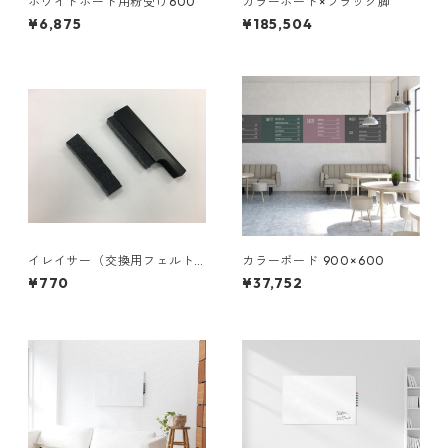
ホワイトボード用粉受け600
カラーボード×ブラック脚
¥6,875
¥185,504
イレイサー（交換用フェルト1
カラーボード 900×600
個付）
¥770
¥37,752