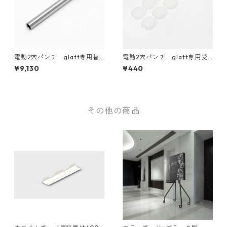
電動2穴パンチ glatt専用替
電動2穴パンチ glatt専用受
刃
板
¥9,130
¥440
その他の商品