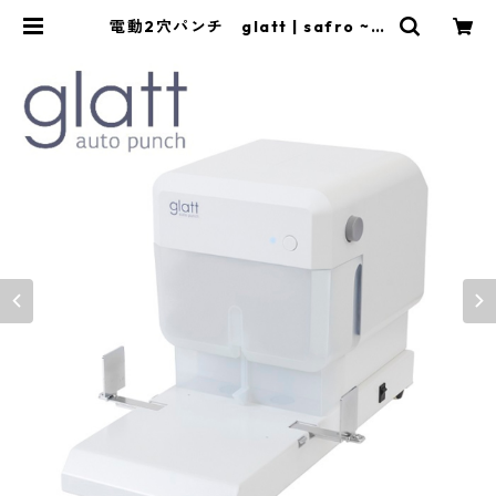
電動2穴パンチ glatt | safro ~ F
rameless Writing Board ~