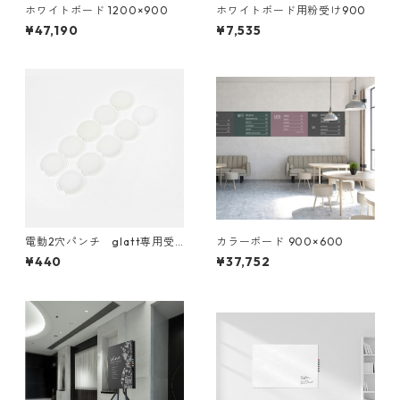
ホワイトボード 1200×900
ホワイトボード用粉受け900
¥47,190
¥7,535
電動2穴パンチ glatt専用受
カラーボード 900×600
板
¥440
¥37,752