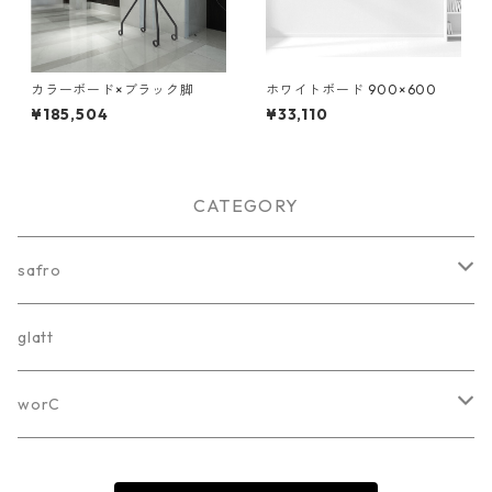
カラーボード×ブラック脚
ホワイトボード 900×600
¥185,504
¥33,110
CATEGORY
safro
ホワイトボード
glatt
カラーボード
worC
オプション
worC-001